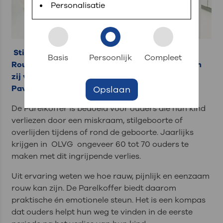
Personalisatie
Stichting Vrienden van OLVG
en
Stichting
Basis
Persoonlijk
Compleet
Rouwkost
slaan de handen ineen. Samen zorgen
zij voor Parelkoffers voor ouders in het
Anna
Paviljoen
.
Opslaan
De Parelkoffer is bedoeld voor ouders die hun kind
verliezen door een miskraam, stilgeboorte of
overlijden tijdens of rond de geboorte. Jaarlijks
krijgen in
OLVG
ongeveer 60 tot 70 ouders te
maken met dit ingrijpende verlies.
Uit ervaring weten we hoe rauw, pijnlijk en eenzaam
rouw kan zijn. De Parelkoffer biedt daarom
praktische én emotionele steun. Het is een kompas
dat ouders helpt hun weg te vinden in de eerste