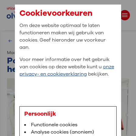
Cookievoorkeuren
Om deze website optimaal te laten
functioneren maken wij gebruik van
Waar bent u naar op zoek?
cookies. Geef hieronder uw voorkeur
Overzicht nieuws
aan.
maandag 16 februari 2026
Zoekwoorden
Parelkoffers voor ouders in
Voor meer informatie over het gebruik
het Anna Paviljoen
van cookies op deze website kunt u
onze
privacy- en cookieverklaring
bekijken.
Persoonlijk
Functionele cookies
Analyse cookies (anoniem)