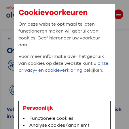
Cookievoorkeuren
Om deze website optimaal te laten
functioneren maken wij gebruik van
Waar bent u naar op zoek?
cookies. Geef hieronder uw voorkeur
Homepage Vrienden van OLVG
aan.
Over ons
Zoekwoorden
Voor meer informatie over het gebruik
van cookies op deze website kunt u
onze
Translate
privacy- en cookieverklaring
bekijken.
Lees voor
Afdrukken
Persoonlijk
Vol overgave zet stichting Vrienden van OLVG zich
in voor belangrijke extra's voor patiënten.
Functionele cookies
Analyse cookies (anoniem)